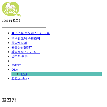
LOG IN
로그인
❤️스와들 속싸개 / 아기 의류
💚수면교육 수면조끼
💜악세사리
🎁출산선물SET
🌈블랭킷 / 아기 침구
🛁목욕·용품
EVENT
Q&A
FAQ
꼬꼬잠 Story
꼬꼬잠