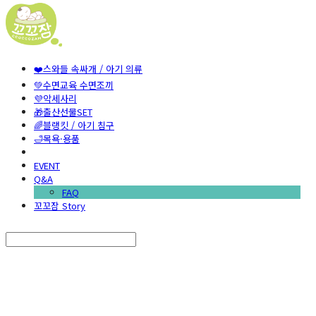
❤️스와들 속싸개 / 아기 의류
💚수면교육 수면조끼
💜악세사리
🎁출산선물SET
🌈블랭킷 / 아기 침구
🛁목욕·용품
EVENT
Q&A
FAQ
꼬꼬잠 Story
Search
검색
Log In
로그인
Cart
장바구니