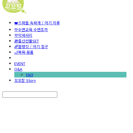
❤️스와들 속싸개 / 아기 의류
💚수면교육 수면조끼
💜악세사리
🎁출산선물SET
🌈블랭킷 / 아기 침구
🛁목욕·용품
EVENT
Q&A
FAQ
꼬꼬잠 Story
Search
검색
Log In
로그인
Cart
장바구니