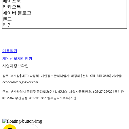
페이스북
카카오톡
네이버 블로그
밴드
라인
이용약관
개인정보처리방침
사업자정보확인
상호: 꼬꼬잠 | 대표: 박정혜 | 개인정보관리책임자: 박정혜 | 전화: 051-555-0660 | 이메일:
ccoccozam5@naver.com
주소: 부산광역시 금정구 금강로565번길 65 2층 | 사업자등록번호:
605-27-22922
| 통신판
매:
2016-부산금정-0327호
| 호스팅제공자: (주)식스샵