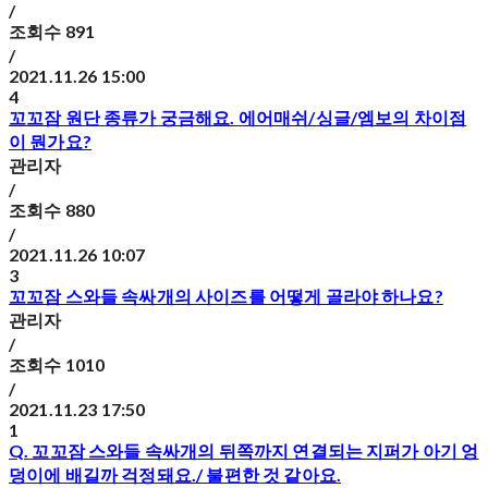
/
조회수
891
/
2021.11.26 15:00
4
꼬꼬잠 원단 종류가 궁금해요. 에어매쉬/싱글/엠보의 차이점
이 뭔가요?
관리자
/
조회수
880
/
2021.11.26 10:07
3
꼬꼬잠 스와들 속싸개의 사이즈를 어떻게 골라야 하나요?
관리자
/
조회수
1010
/
2021.11.23 17:50
1
Q. 꼬꼬잠 스와들 속싸개의 뒤쪽까지 연결되는 지퍼가 아기 엉
덩이에 배길까 걱정돼요./ 불편한 것 같아요.