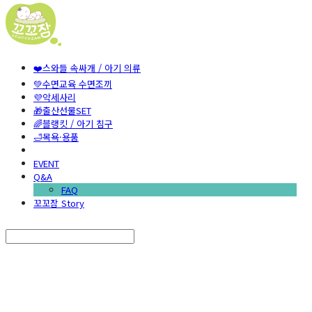
❤️스와들 속싸개 / 아기 의류
💚수면교육 수면조끼
💜악세사리
🎁출산선물SET
🌈블랭킷 / 아기 침구
🛁목욕·용품
EVENT
Q&A
FAQ
꼬꼬잠 Story
Search
검색
Log In
로그인
Cart
장바구니