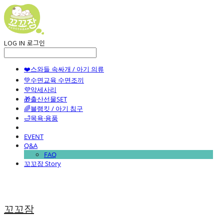
LOG IN
로그인
❤️스와들 속싸개 / 아기 의류
💚수면교육 수면조끼
💜악세사리
🎁출산선물SET
🌈블랭킷 / 아기 침구
🛁목욕·용품
EVENT
Q&A
FAQ
꼬꼬잠 Story
꼬꼬잠