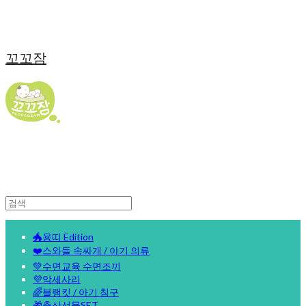
꼬꼬잠
🐲용띠 Edition
❤️스와들 속싸개 / 아기 의류
💚수면교육 수면조끼
💜악세사리
🌈블랭킷 / 아기 침구
🎁출산선물SET