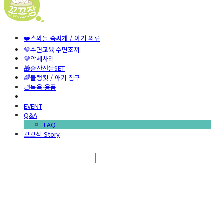
❤️스와들 속싸개 / 아기 의류
💚수면교육 수면조끼
💜악세사리
🎁출산선물SET
🌈블랭킷 / 아기 침구
🛁목욕·용품
EVENT
Q&A
FAQ
꼬꼬잠 Story
Search
검색
Log In
로그인
Cart
장바구니