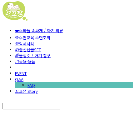
❤️스와들 속싸개 / 아기 의류
💚수면교육 수면조끼
💜악세사리
🎁출산선물SET
🌈블랭킷 / 아기 침구
🛁목욕·용품
EVENT
Q&A
FAQ
꼬꼬잠 Story
Search
검색
Log In
로그인
Cart
장바구니