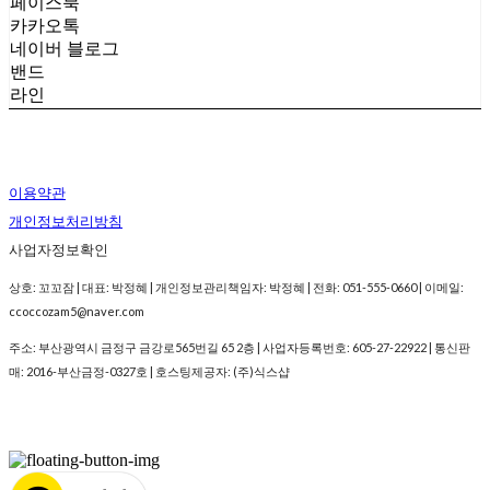
페이스북
카카오톡
네이버 블로그
밴드
라인
이용약관
개인정보처리방침
사업자정보확인
상호: 꼬꼬잠 | 대표: 박정혜 | 개인정보관리책임자: 박정혜 | 전화: 051-555-0660 | 이메일:
ccoccozam5@naver.com
주소: 부산광역시 금정구 금강로565번길 65 2층 | 사업자등록번호:
605-27-22922
| 통신판
매:
2016-부산금정-0327호
| 호스팅제공자: (주)식스샵