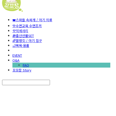
❤️스와들 속싸개 / 아기 의류
💚수면교육 수면조끼
💜악세사리
🎁출산선물SET
🌈블랭킷 / 아기 침구
🛁목욕·용품
EVENT
Q&A
FAQ
꼬꼬잠 Story
Search
검색
Log In
로그인
Cart
장바구니