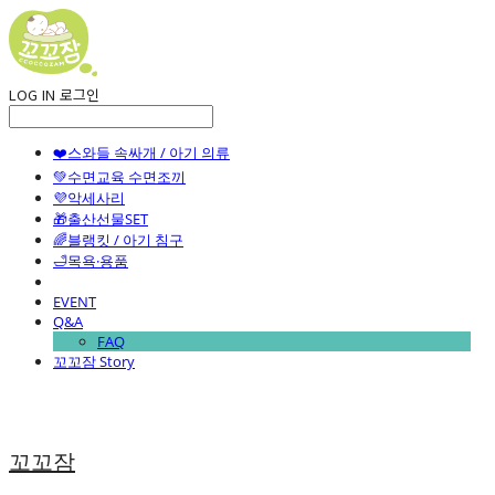
LOG IN
로그인
❤️스와들 속싸개 / 아기 의류
💚수면교육 수면조끼
💜악세사리
🎁출산선물SET
🌈블랭킷 / 아기 침구
🛁목욕·용품
EVENT
Q&A
FAQ
꼬꼬잠 Story
꼬꼬잠