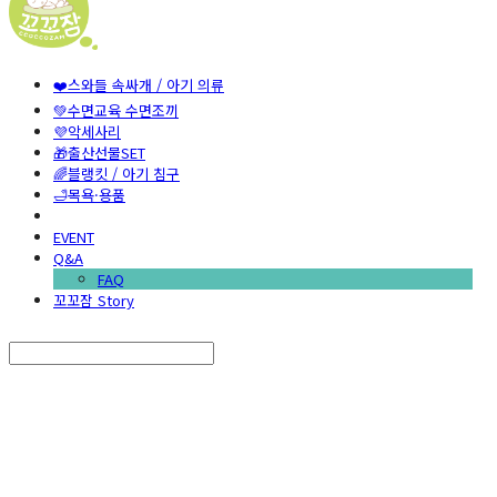
❤️스와들 속싸개 / 아기 의류
💚수면교육 수면조끼
💜악세사리
🎁출산선물SET
🌈블랭킷 / 아기 침구
🛁목욕·용품
EVENT
Q&A
FAQ
꼬꼬잠 Story
Search
검색
Log In
로그인
Cart
장바구니