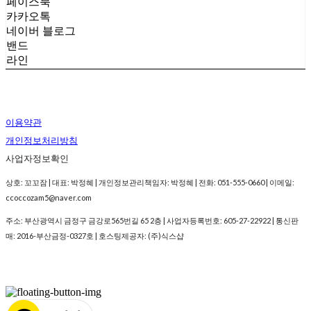
페이스북
카카오톡
네이버 블로그
밴드
라인
이용약관
개인정보처리방침
사업자정보확인
상호: 꼬꼬잠 | 대표: 박정혜 | 개인정보관리책임자: 박정혜 | 전화: 051-555-0660 | 이메일:
ccoccozam5@naver.com
주소: 부산광역시 금정구 금강로565번길 65 2층 | 사업자등록번호:
605-27-22922
| 통신판
매:
2016-부산금정-0327호
| 호스팅제공자: (주)식스샵