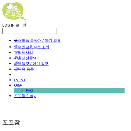
LOG IN
로그인
❤️스와들 속싸개 / 아기 의류
💚수면교육 수면조끼
💜악세사리
🎁출산선물SET
🌈블랭킷 / 아기 침구
🛁목욕·용품
EVENT
Q&A
FAQ
꼬꼬잠 Story
꼬꼬잠