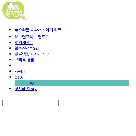
❤️스와들 속싸개 / 아기 의류
💚수면교육 수면조끼
💜악세사리
🎁출산선물SET
🌈블랭킷 / 아기 침구
🛁목욕·용품
EVENT
Q&A
FAQ
꼬꼬잠 Story
Search
검색
Log In
로그인
Cart
장바구니