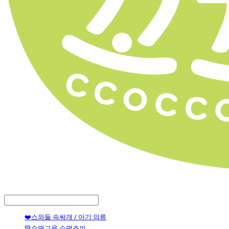
LOG IN
로그인
❤️스와들 속싸개 / 아기 의류
💚수면교육 수면조끼