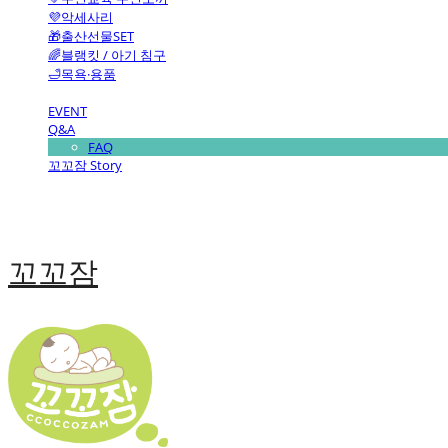
💜악세사리
🎁출산선물SET
🌈블랭킷 / 아기 침구
🛁목욕·용품
EVENT
Q&A
FAQ
꼬꼬잠 Story
꼬꼬잠