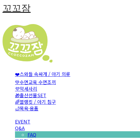
꼬꼬잠
❤️스와들 속싸개 / 아기 의류
💚수면교육 수면조끼
💜악세사리
🎁출산선물SET
🌈블랭킷 / 아기 침구
🛁목욕·용품
EVENT
Q&A
FAQ