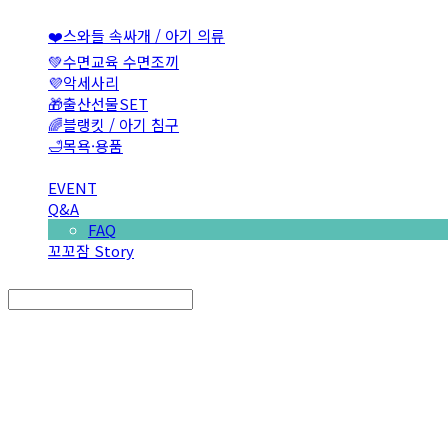
❤️스와들 속싸개 / 아기 의류
💚수면교육 수면조끼
💜악세사리
🎁출산선물SET
🌈블랭킷 / 아기 침구
🛁목욕·용품
EVENT
Q&A
FAQ
꼬꼬잠 Story
Search
검색
Log In
로그인
Cart
장바구니