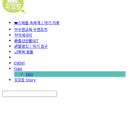
❤️스와들 속싸개 / 아기 의류
💚수면교육 수면조끼
💜악세사리
🎁출산선물SET
🌈블랭킷 / 아기 침구
🛁목욕·용품
EVENT
Q&A
FAQ
꼬꼬잠 Story
Search
검색
Log In
로그인
Cart
장바구니