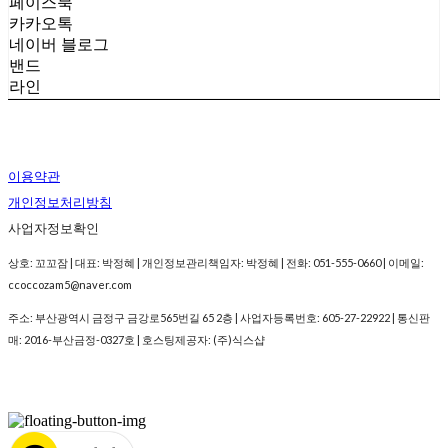
페이스북
카카오톡
네이버 블로그
밴드
라인
이용약관
개인정보처리방침
사업자정보확인
상호: 꼬꼬잠 | 대표: 박정혜 | 개인정보관리책임자: 박정혜 | 전화: 051-555-0660 | 이메일:
ccoccozam5@naver.com
주소: 부산광역시 금정구 금강로565번길 65 2층 | 사업자등록번호:
605-27-22922
| 통신판
매:
2016-부산금정-0327호
| 호스팅제공자: (주)식스샵