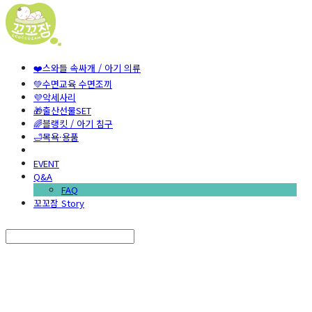
❤️스와들 속싸개 / 아기 의류
💚수면교육 수면조끼
💜악세사리
🎁출산선물SET
🌈블랭킷 / 아기 침구
🛁목욕·용품
EVENT
Q&A
FAQ
꼬꼬잠 Story
Search
검색
Log In
로그인
Cart
장바구니