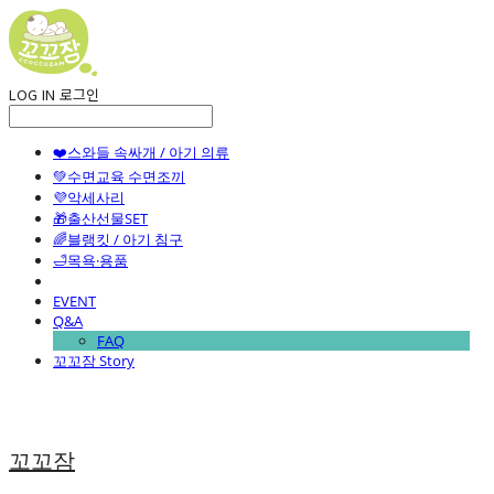
LOG IN
로그인
❤️스와들 속싸개 / 아기 의류
💚수면교육 수면조끼
💜악세사리
🎁출산선물SET
🌈블랭킷 / 아기 침구
🛁목욕·용품
EVENT
Q&A
FAQ
꼬꼬잠 Story
꼬꼬잠