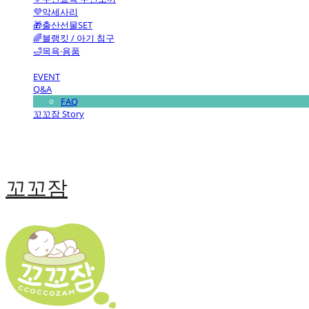
💜악세사리
🎁출산선물SET
🌈블랭킷 / 아기 침구
🛁목욕·용품
EVENT
Q&A
FAQ
꼬꼬잠 Story
꼬꼬잠