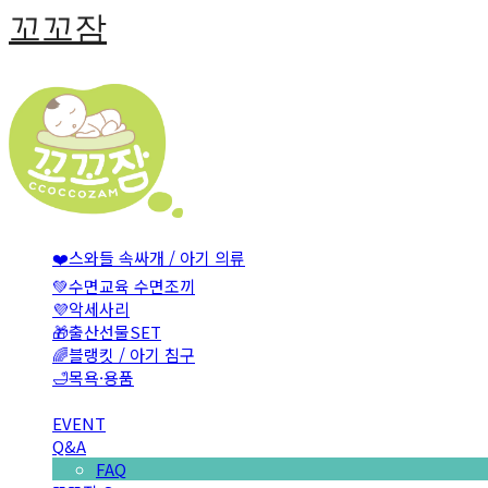
꼬꼬잠
❤️스와들 속싸개 / 아기 의류
💚수면교육 수면조끼
💜악세사리
🎁출산선물SET
🌈블랭킷 / 아기 침구
🛁목욕·용품
EVENT
Q&A
FAQ