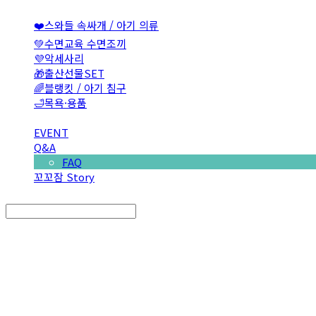
❤️스와들 속싸개 / 아기 의류
💚수면교육 수면조끼
💜악세사리
🎁출산선물SET
🌈블랭킷 / 아기 침구
🛁목욕·용품
EVENT
Q&A
FAQ
꼬꼬잠 Story
Search
검색
Log In
로그인
Cart
장바구니