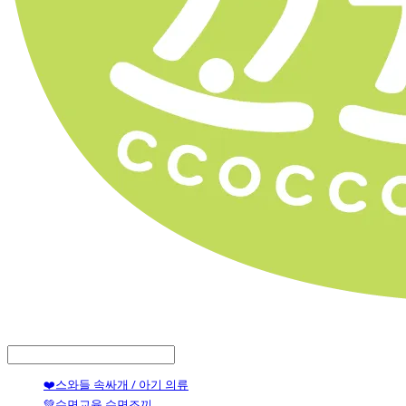
LOG IN
로그인
❤️스와들 속싸개 / 아기 의류
💚수면교육 수면조끼