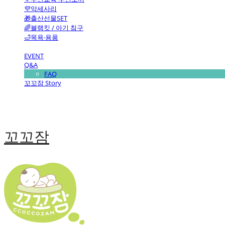
💜악세사리
🎁출산선물SET
🌈블랭킷 / 아기 침구
🛁목욕·용품
EVENT
Q&A
FAQ
꼬꼬잠 Story
꼬꼬잠