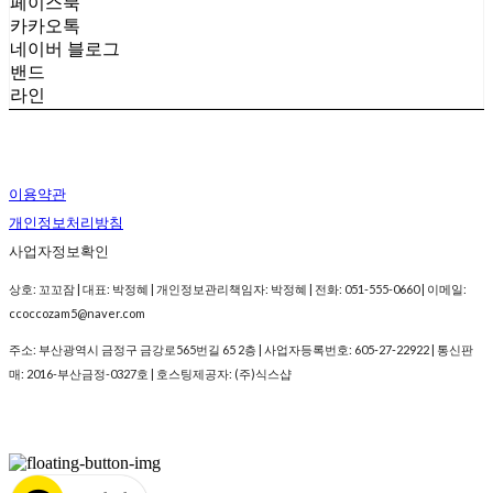
페이스북
카카오톡
네이버 블로그
밴드
라인
이용약관
개인정보처리방침
사업자정보확인
상호: 꼬꼬잠 | 대표: 박정혜 | 개인정보관리책임자: 박정혜 | 전화: 051-555-0660 | 이메일:
ccoccozam5@naver.com
주소: 부산광역시 금정구 금강로565번길 65 2층 | 사업자등록번호:
605-27-22922
| 통신판
매:
2016-부산금정-0327호
| 호스팅제공자: (주)식스샵