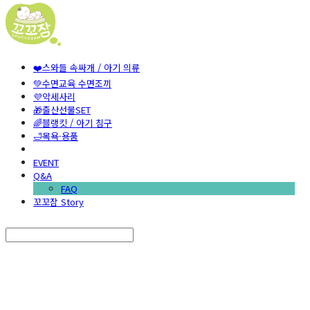
❤️스와들 속싸개 / 아기 의류
💚수면교육 수면조끼
💜악세사리
🎁출산선물SET
🌈블랭킷 / 아기 침구
🛁목욕·용품
EVENT
Q&A
FAQ
꼬꼬잠 Story
Search
검색
Log In
로그인
Cart
장바구니