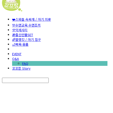
❤️스와들 속싸개 / 아기 의류
💚수면교육 수면조끼
💜악세사리
🎁출산선물SET
🌈블랭킷 / 아기 침구
🛁목욕·용품
EVENT
Q&A
FAQ
꼬꼬잠 Story
Search
검색
Log In
로그인
Cart
장바구니