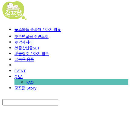
❤️스와들 속싸개 / 아기 의류
💚수면교육 수면조끼
💜악세사리
🎁출산선물SET
🌈블랭킷 / 아기 침구
🛁목욕·용품
EVENT
Q&A
FAQ
꼬꼬잠 Story
Search
검색
Log In
로그인
Cart
장바구니