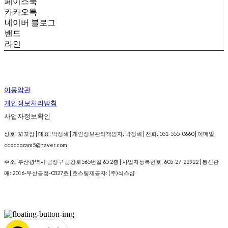
페이스북
카카오톡
네이버 블로그
밴드
라인
이용약관
개인정보처리방침
사업자정보확인
상호: 꼬꼬잠 | 대표: 박정혜 | 개인정보관리책임자: 박정혜 | 전화: 051-555-0660 | 이메일:
ccoccozam5@naver.com
주소: 부산광역시 금정구 금강로565번길 65 2층 | 사업자등록번호:
605-27-22922
| 통신판
매:
2016-부산금정-0327호
| 호스팅제공자: (주)식스샵