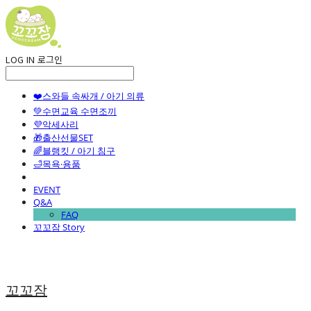
LOG IN
로그인
❤️스와들 속싸개 / 아기 의류
💚수면교육 수면조끼
💜악세사리
🎁출산선물SET
🌈블랭킷 / 아기 침구
🛁목욕·용품
EVENT
Q&A
FAQ
꼬꼬잠 Story
꼬꼬잠