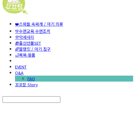
❤️스와들 속싸개 / 아기 의류
💚수면교육 수면조끼
💜악세사리
🎁출산선물SET
🌈블랭킷 / 아기 침구
🛁목욕·용품
EVENT
Q&A
FAQ
꼬꼬잠 Story
Search
검색
Log In
로그인
Cart
장바구니