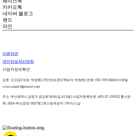
페이스북
카카오톡
네이버 블로그
밴드
라인
이용약관
개인정보처리방침
사업자정보확인
상호: 꼬꼬잠 | 대표: 박정혜 | 개인정보관리책임자: 박정혜 | 전화: 051-555-0660 | 이메일:
ccoccozam5@naver.com
주소: 부산광역시 금정구 금강로565번길 65 2층 | 사업자등록번호:
605-27-22922
| 통신판
매:
2016-부산금정-0327호
| 호스팅제공자: (주)식스샵