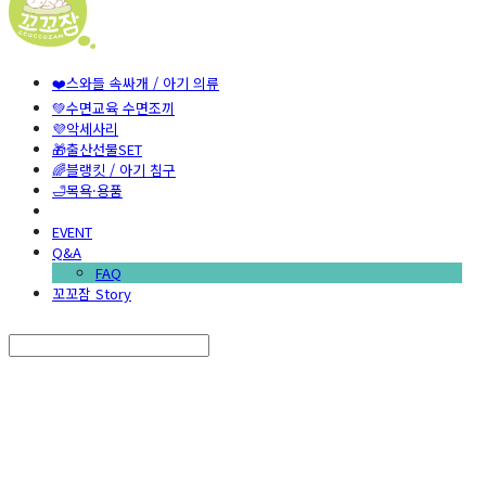
❤️스와들 속싸개 / 아기 의류
💚수면교육 수면조끼
💜악세사리
🎁출산선물SET
🌈블랭킷 / 아기 침구
🛁목욕·용품
EVENT
Q&A
FAQ
꼬꼬잠 Story
Search
검색
Log In
로그인
Cart
장바구니