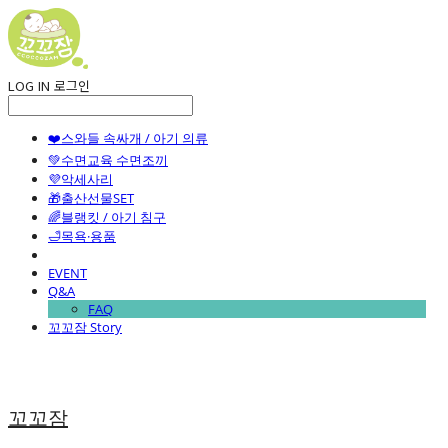
LOG IN
로그인
❤️스와들 속싸개 / 아기 의류
💚수면교육 수면조끼
💜악세사리
🎁출산선물SET
🌈블랭킷 / 아기 침구
🛁목욕·용품
EVENT
Q&A
FAQ
꼬꼬잠 Story
꼬꼬잠