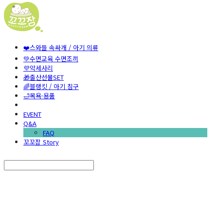
❤️스와들 속싸개 / 아기 의류
💚수면교육 수면조끼
💜악세사리
🎁출산선물SET
🌈블랭킷 / 아기 침구
🛁목욕·용품
EVENT
Q&A
FAQ
꼬꼬잠 Story
Search
검색
Log In
로그인
Cart
장바구니