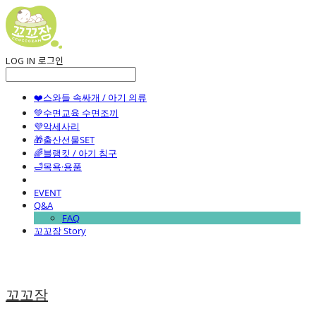
LOG IN
로그인
❤️스와들 속싸개 / 아기 의류
💚수면교육 수면조끼
💜악세사리
🎁출산선물SET
🌈블랭킷 / 아기 침구
🛁목욕·용품
EVENT
Q&A
FAQ
꼬꼬잠 Story
꼬꼬잠