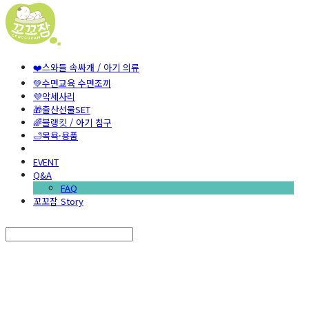
❤️스와들 속싸개 / 아기 의류
💚수면교육 수면조끼
💜악세사리
🎁출산선물SET
🌈블랭킷 / 아기 침구
🛁목욕·용품
EVENT
Q&A
FAQ
꼬꼬잠 Story
Search
검색
Log In
로그인
Cart
장바구니