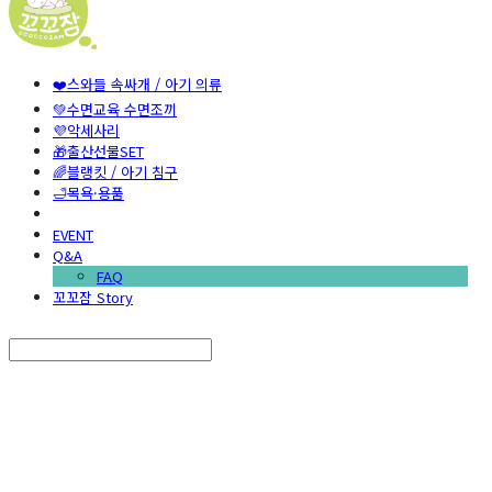
❤️스와들 속싸개 / 아기 의류
💚수면교육 수면조끼
💜악세사리
🎁출산선물SET
🌈블랭킷 / 아기 침구
🛁목욕·용품
EVENT
Q&A
FAQ
꼬꼬잠 Story
Search
검색
Log In
로그인
Cart
장바구니