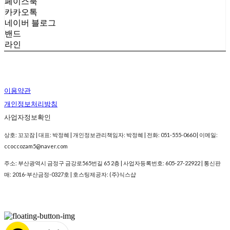
페이스북
카카오톡
네이버 블로그
밴드
라인
이용약관
개인정보처리방침
사업자정보확인
상호: 꼬꼬잠 | 대표: 박정혜 | 개인정보관리책임자: 박정혜 | 전화: 051-555-0660 | 이메일:
ccoccozam5@naver.com
주소: 부산광역시 금정구 금강로565번길 65 2층 | 사업자등록번호:
605-27-22922
| 통신판
매:
2016-부산금정-0327호
| 호스팅제공자: (주)식스샵