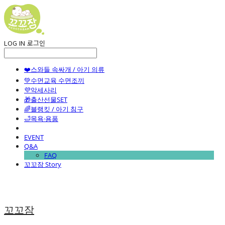
LOG IN
로그인
❤️스와들 속싸개 / 아기 의류
💚수면교육 수면조끼
💜악세사리
🎁출산선물SET
🌈블랭킷 / 아기 침구
🛁목욕·용품
EVENT
Q&A
FAQ
꼬꼬잠 Story
꼬꼬잠