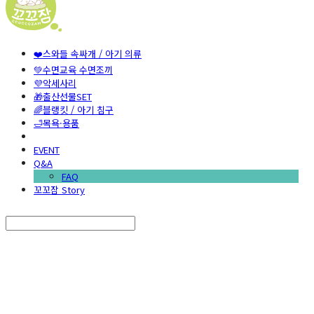
❤️스와들 속싸개 / 아기 의류
💚수면교육 수면조끼
💜악세사리
🎁출산선물SET
🌈블랭킷 / 아기 침구
🛁목욕·용품
EVENT
Q&A
FAQ
꼬꼬잠 Story
Search
검색
Log In
로그인
Cart
장바구니