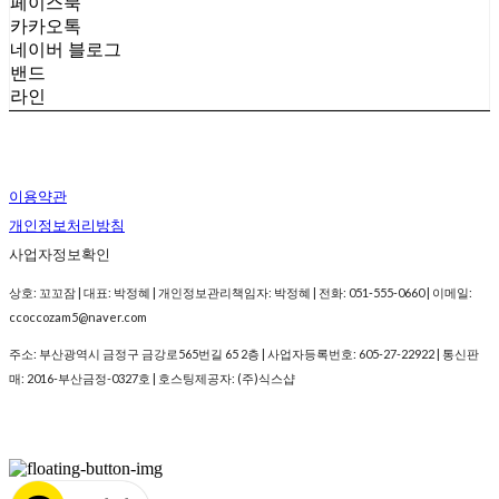
페이스북
카카오톡
네이버 블로그
밴드
라인
이용약관
개인정보처리방침
사업자정보확인
상호: 꼬꼬잠 | 대표: 박정혜 | 개인정보관리책임자: 박정혜 | 전화: 051-555-0660 | 이메일:
ccoccozam5@naver.com
주소: 부산광역시 금정구 금강로565번길 65 2층 | 사업자등록번호:
605-27-22922
| 통신판
매:
2016-부산금정-0327호
| 호스팅제공자: (주)식스샵