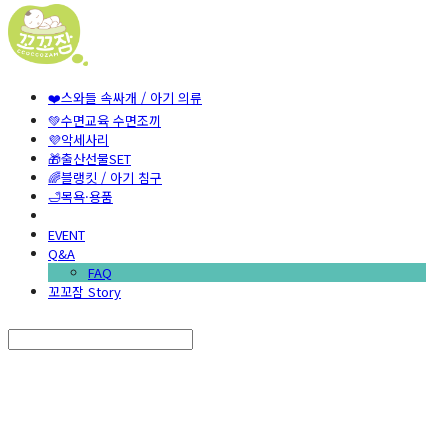
❤️스와들 속싸개 / 아기 의류
💚수면교육 수면조끼
💜악세사리
🎁출산선물SET
🌈블랭킷 / 아기 침구
🛁목욕·용품
EVENT
Q&A
FAQ
꼬꼬잠 Story
Search
검색
Log In
로그인
Cart
장바구니