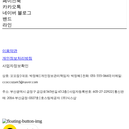
페이스북
카카오톡
네이버 블로그
밴드
라인
이용약관
개인정보처리방침
사업자정보확인
상호: 꼬꼬잠 | 대표: 박정혜 | 개인정보관리책임자: 박정혜 | 전화: 051-555-0660 | 이메일:
ccoccozam5@naver.com
주소: 부산광역시 금정구 금강로565번길 65 2층 | 사업자등록번호:
605-27-22922
| 통신판
매:
2016-부산금정-0327호
| 호스팅제공자: (주)식스샵