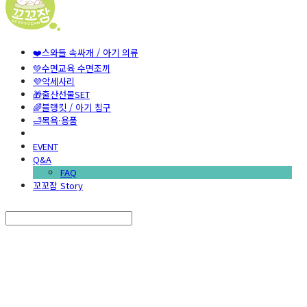
❤️스와들 속싸개 / 아기 의류
💚수면교육 수면조끼
💜악세사리
🎁출산선물SET
🌈블랭킷 / 아기 침구
🛁목욕·용품
EVENT
Q&A
FAQ
꼬꼬잠 Story
Search
검색
Log In
로그인
Cart
장바구니