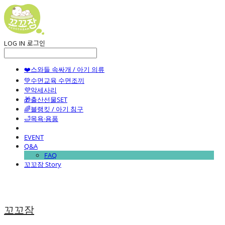
LOG IN
로그인
❤️스와들 속싸개 / 아기 의류
💚수면교육 수면조끼
💜악세사리
🎁출산선물SET
🌈블랭킷 / 아기 침구
🛁목욕·용품
EVENT
Q&A
FAQ
꼬꼬잠 Story
꼬꼬잠