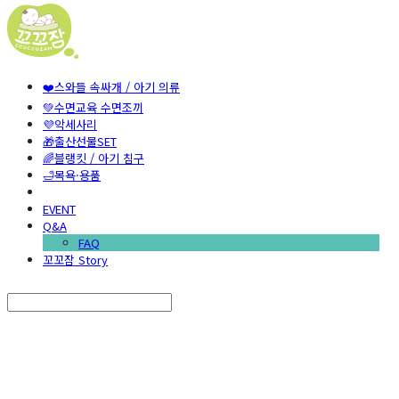
❤️스와들 속싸개 / 아기 의류
💚수면교육 수면조끼
💜악세사리
🎁출산선물SET
🌈블랭킷 / 아기 침구
🛁목욕·용품
EVENT
Q&A
FAQ
꼬꼬잠 Story
Search
검색
Log In
로그인
Cart
장바구니