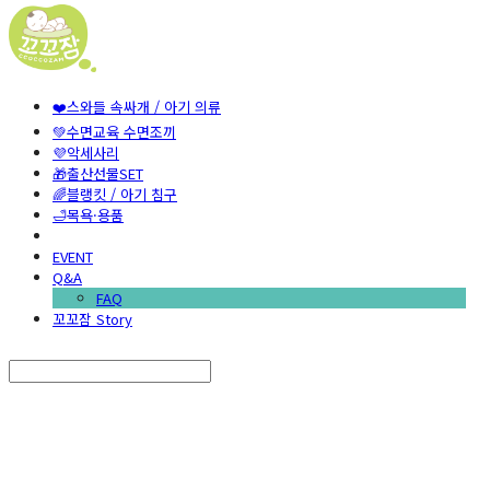
❤️스와들 속싸개 / 아기 의류
💚수면교육 수면조끼
💜악세사리
🎁출산선물SET
🌈블랭킷 / 아기 침구
🛁목욕·용품
EVENT
Q&A
FAQ
꼬꼬잠 Story
Search
검색
Log In
로그인
Cart
장바구니