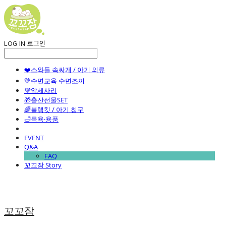
LOG IN
로그인
❤️스와들 속싸개 / 아기 의류
💚수면교육 수면조끼
💜악세사리
🎁출산선물SET
🌈블랭킷 / 아기 침구
🛁목욕·용품
EVENT
Q&A
FAQ
꼬꼬잠 Story
꼬꼬잠