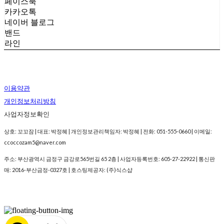
페이스북
카카오톡
네이버 블로그
밴드
라인
이용약관
개인정보처리방침
사업자정보확인
상호: 꼬꼬잠 | 대표: 박정혜 | 개인정보관리책임자: 박정혜 | 전화: 051-555-0660 | 이메일:
ccoccozam5@naver.com
주소: 부산광역시 금정구 금강로565번길 65 2층 | 사업자등록번호:
605-27-22922
| 통신판
매:
2016-부산금정-0327호
| 호스팅제공자: (주)식스샵