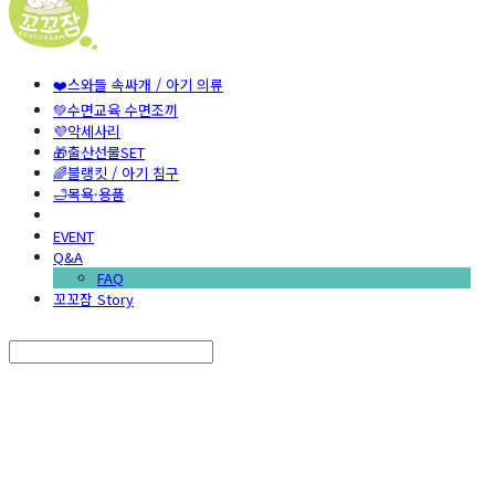
❤️스와들 속싸개 / 아기 의류
💚수면교육 수면조끼
💜악세사리
🎁출산선물SET
🌈블랭킷 / 아기 침구
🛁목욕·용품
EVENT
Q&A
FAQ
꼬꼬잠 Story
Search
검색
Log In
로그인
Cart
장바구니