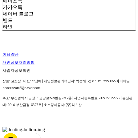
페이스북
카카오톡
네이버 블로그
밴드
라인
이용약관
개인정보처리방침
사업자정보확인
상호: 꼬꼬잠 | 대표: 박정혜 | 개인정보관리책임자: 박정혜 | 전화: 051-555-0660 | 이메일:
ccoccozam5@naver.com
주소: 부산광역시 금정구 금강로565번길 65 2층 | 사업자등록번호:
605-27-22922
| 통신판
매:
2016-부산금정-0327호
| 호스팅제공자: (주)식스샵