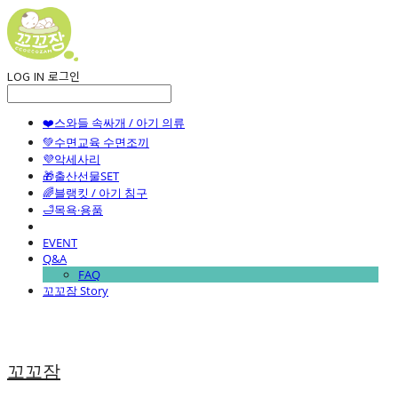
LOG IN
로그인
❤️스와들 속싸개 / 아기 의류
💚수면교육 수면조끼
💜악세사리
🎁출산선물SET
🌈블랭킷 / 아기 침구
🛁목욕·용품
EVENT
Q&A
FAQ
꼬꼬잠 Story
꼬꼬잠