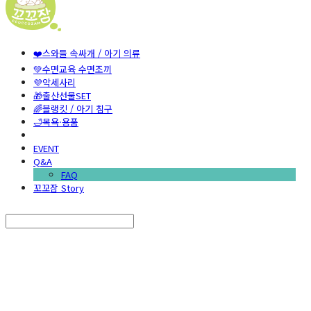
❤️스와들 속싸개 / 아기 의류
💚수면교육 수면조끼
💜악세사리
🎁출산선물SET
🌈블랭킷 / 아기 침구
🛁목욕·용품
EVENT
Q&A
FAQ
꼬꼬잠 Story
Search
검색
Log In
로그인
Cart
장바구니