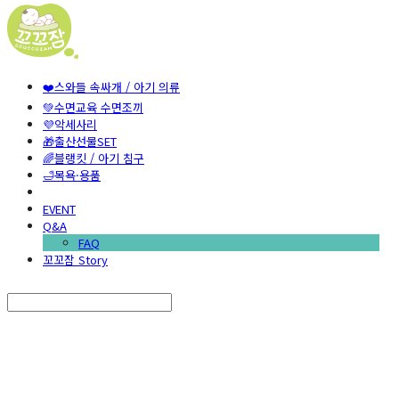
❤️스와들 속싸개 / 아기 의류
💚수면교육 수면조끼
💜악세사리
🎁출산선물SET
🌈블랭킷 / 아기 침구
🛁목욕·용품
EVENT
Q&A
FAQ
꼬꼬잠 Story
Search
검색
Log In
로그인
Cart
장바구니