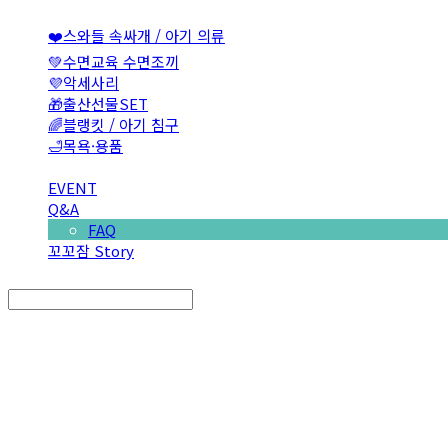
❤️스와들 속싸개 / 아기 의류
💚수면교육 수면조끼
💜악세사리
🎁출산선물SET
🌈블랭킷 / 아기 침구
🛁목욕·용품
EVENT
Q&A
FAQ
꼬꼬잠 Story
Search
검색
Log In
로그인
Cart
장바구니