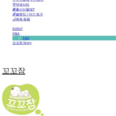
💜악세사리
🎁출산선물SET
🌈블랭킷 / 아기 침구
🛁목욕·용품
EVENT
Q&A
FAQ
꼬꼬잠 Story
꼬꼬잠