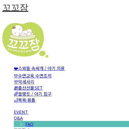
꼬꼬잠
❤️스와들 속싸개 / 아기 의류
💚수면교육 수면조끼
💜악세사리
🎁출산선물SET
🌈블랭킷 / 아기 침구
🛁목욕·용품
EVENT
Q&A
FAQ