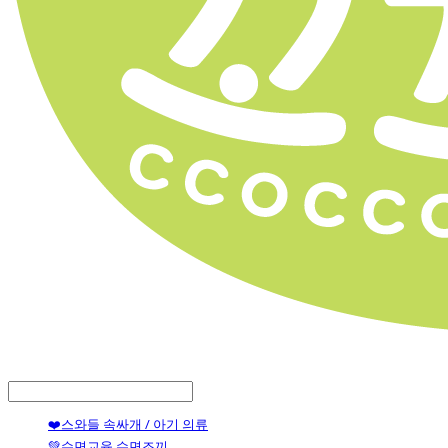
LOG IN
로그인
❤️스와들 속싸개 / 아기 의류
💚수면교육 수면조끼