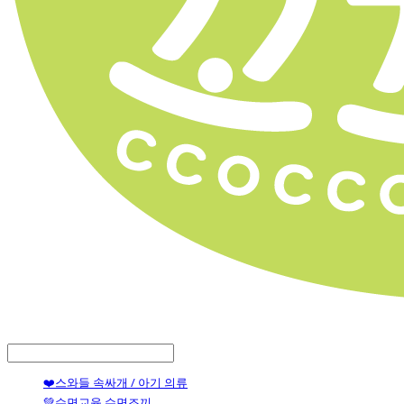
LOG IN
로그인
❤️스와들 속싸개 / 아기 의류
💚수면교육 수면조끼