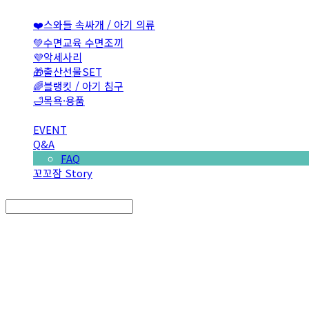
❤️스와들 속싸개 / 아기 의류
💚수면교육 수면조끼
💜악세사리
🎁출산선물SET
🌈블랭킷 / 아기 침구
🛁목욕·용품
EVENT
Q&A
FAQ
꼬꼬잠 Story
Search
검색
Log In
로그인
Cart
장바구니