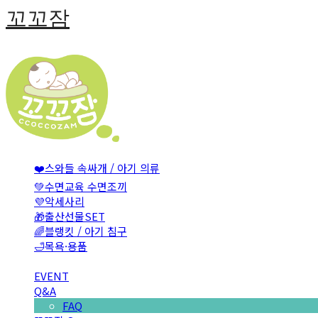
꼬꼬잠
❤️스와들 속싸개 / 아기 의류
💚수면교육 수면조끼
💜악세사리
🎁출산선물SET
🌈블랭킷 / 아기 침구
🛁목욕·용품
EVENT
Q&A
FAQ