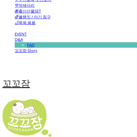
💜악세사리
🎁출산선물SET
🌈블랭킷 / 아기 침구
🛁목욕·용품
EVENT
Q&A
FAQ
꼬꼬잠 Story
꼬꼬잠