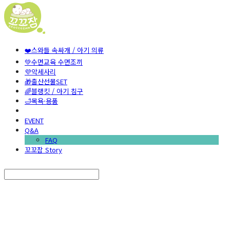
❤️스와들 속싸개 / 아기 의류
💚수면교육 수면조끼
💜악세사리
🎁출산선물SET
🌈블랭킷 / 아기 침구
🛁목욕·용품
EVENT
Q&A
FAQ
꼬꼬잠 Story
Search
검색
Log In
로그인
Cart
장바구니