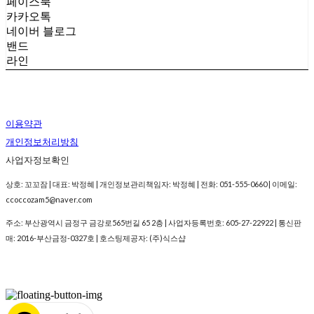
페이스북
카카오톡
네이버 블로그
밴드
라인
이용약관
개인정보처리방침
사업자정보확인
상호: 꼬꼬잠 | 대표: 박정혜 | 개인정보관리책임자: 박정혜 | 전화: 051-555-0660 | 이메일:
ccoccozam5@naver.com
주소: 부산광역시 금정구 금강로565번길 65 2층 | 사업자등록번호:
605-27-22922
| 통신판
매:
2016-부산금정-0327호
| 호스팅제공자: (주)식스샵