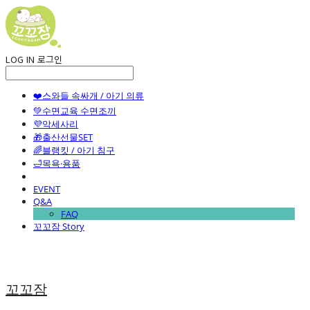
LOG IN
로그인
❤️스와들 속싸개 / 아기 의류
💚수면교육 수면조끼
💜악세사리
🎁출산선물SET
🌈블랭킷 / 아기 침구
🛁목욕·용품
EVENT
Q&A
FAQ
꼬꼬잠 Story
꼬꼬잠