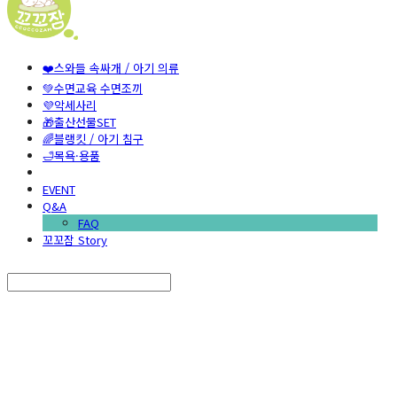
❤️스와들 속싸개 / 아기 의류
💚수면교육 수면조끼
💜악세사리
🎁출산선물SET
🌈블랭킷 / 아기 침구
🛁목욕·용품
EVENT
Q&A
FAQ
꼬꼬잠 Story
Search
검색
Log In
로그인
Cart
장바구니