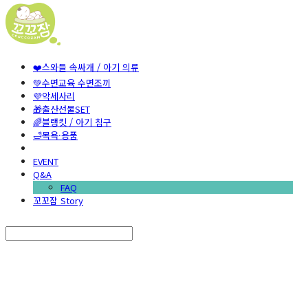
❤️스와들 속싸개 / 아기 의류
💚수면교육 수면조끼
💜악세사리
🎁출산선물SET
🌈블랭킷 / 아기 침구
🛁목욕·용품
EVENT
Q&A
FAQ
꼬꼬잠 Story
Search
검색
Log In
로그인
Cart
장바구니