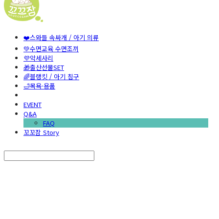
❤️스와들 속싸개 / 아기 의류
💚수면교육 수면조끼
💜악세사리
🎁출산선물SET
🌈블랭킷 / 아기 침구
🛁목욕·용품
EVENT
Q&A
FAQ
꼬꼬잠 Story
Search
검색
Log In
로그인
Cart
장바구니