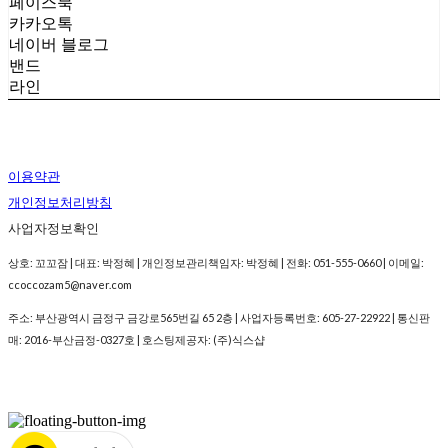
페이스북
카카오톡
네이버 블로그
밴드
라인
이용약관
개인정보처리방침
사업자정보확인
상호: 꼬꼬잠 | 대표: 박정혜 | 개인정보관리책임자: 박정혜 | 전화: 051-555-0660 | 이메일:
ccoccozam5@naver.com
주소: 부산광역시 금정구 금강로565번길 65 2층 | 사업자등록번호:
605-27-22922
| 통신판
매:
2016-부산금정-0327호
| 호스팅제공자: (주)식스샵