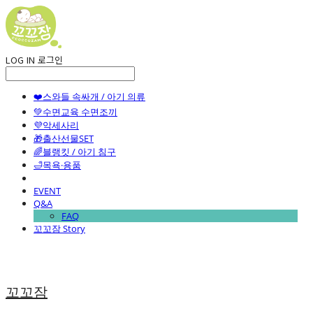
LOG IN
로그인
❤️스와들 속싸개 / 아기 의류
💚수면교육 수면조끼
💜악세사리
🎁출산선물SET
🌈블랭킷 / 아기 침구
🛁목욕·용품
EVENT
Q&A
FAQ
꼬꼬잠 Story
꼬꼬잠