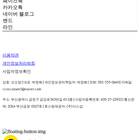
페이스북
카카오톡
네이버 블로그
밴드
라인
이용약관
개인정보처리방침
사업자정보확인
상호: 꼬꼬잠 | 대표: 박정혜 | 개인정보관리책임자: 박정혜 | 전화: 051-555-0660 | 이메일:
ccoccozam5@naver.com
주소: 부산광역시 금정구 금강로565번길 65 2층 | 사업자등록번호:
605-27-22922
| 통신판
매:
2016-부산금정-0327호
| 호스팅제공자: (주)식스샵