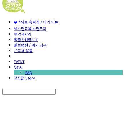
❤️스와들 속싸개 / 아기 의류
💚수면교육 수면조끼
💜악세사리
🎁출산선물SET
🌈블랭킷 / 아기 침구
🛁목욕·용품
EVENT
Q&A
FAQ
꼬꼬잠 Story
Search
검색
Log In
로그인
Cart
장바구니