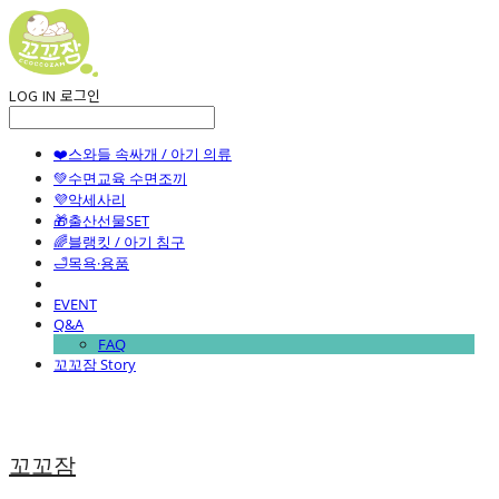
LOG IN
로그인
❤️스와들 속싸개 / 아기 의류
💚수면교육 수면조끼
💜악세사리
🎁출산선물SET
🌈블랭킷 / 아기 침구
🛁목욕·용품
EVENT
Q&A
FAQ
꼬꼬잠 Story
꼬꼬잠