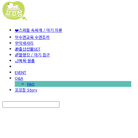
❤️스와들 속싸개 / 아기 의류
💚수면교육 수면조끼
💜악세사리
🎁출산선물SET
🌈블랭킷 / 아기 침구
🛁목욕·용품
EVENT
Q&A
FAQ
꼬꼬잠 Story
Search
검색
Log In
로그인
Cart
장바구니