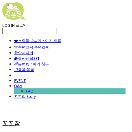
LOG IN
로그인
❤️스와들 속싸개 / 아기 의류
💚수면교육 수면조끼
💜악세사리
🎁출산선물SET
🌈블랭킷 / 아기 침구
🛁목욕·용품
EVENT
Q&A
FAQ
꼬꼬잠 Story
꼬꼬잠