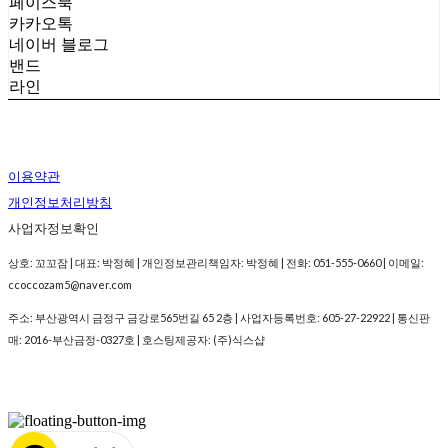
페이스북
카카오톡
네이버 블로그
밴드
라인
이용약관
개인정보처리방침
사업자정보확인
상호: 꼬꼬잠 | 대표: 박정혜 | 개인정보관리책임자: 박정혜 | 전화: 051-555-0660 | 이메일:
ccoccozam5@naver.com
주소: 부산광역시 금정구 금강로565번길 65 2층 | 사업자등록번호:
605-27-22922
| 통신판
매:
2016-부산금정-0327호
| 호스팅제공자: (주)식스샵