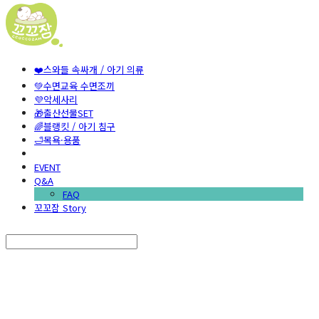
❤️스와들 속싸개 / 아기 의류
💚수면교육 수면조끼
💜악세사리
🎁출산선물SET
🌈블랭킷 / 아기 침구
🛁목욕·용품
EVENT
Q&A
FAQ
꼬꼬잠 Story
Search
검색
Log In
로그인
Cart
장바구니