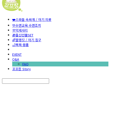
❤️스와들 속싸개 / 아기 의류
💚수면교육 수면조끼
💜악세사리
🎁출산선물SET
🌈블랭킷 / 아기 침구
🛁목욕·용품
EVENT
Q&A
FAQ
꼬꼬잠 Story
Search
검색
Log In
로그인
Cart
장바구니