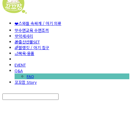
❤️스와들 속싸개 / 아기 의류
💚수면교육 수면조끼
💜악세사리
🎁출산선물SET
🌈블랭킷 / 아기 침구
🛁목욕·용품
EVENT
Q&A
FAQ
꼬꼬잠 Story
Search
검색
Log In
로그인
Cart
장바구니