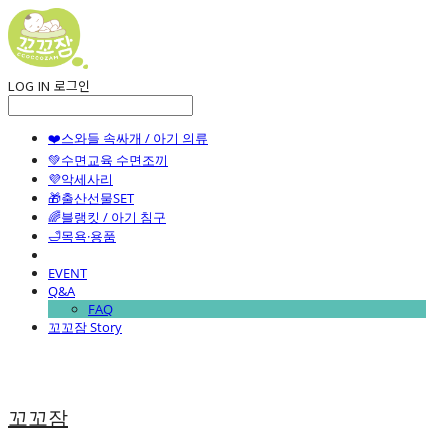
LOG IN
로그인
❤️스와들 속싸개 / 아기 의류
💚수면교육 수면조끼
💜악세사리
🎁출산선물SET
🌈블랭킷 / 아기 침구
🛁목욕·용품
EVENT
Q&A
FAQ
꼬꼬잠 Story
꼬꼬잠