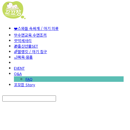
❤️스와들 속싸개 / 아기 의류
💚수면교육 수면조끼
💜악세사리
🎁출산선물SET
🌈블랭킷 / 아기 침구
🛁목욕·용품
EVENT
Q&A
FAQ
꼬꼬잠 Story
Search
검색
Log In
로그인
Cart
장바구니