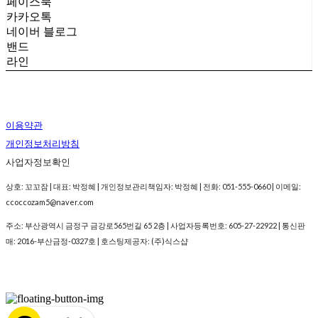
페이스북
카카오톡
네이버 블로그
밴드
라인
이용약관
개인정보처리방침
사업자정보확인
상호: 꼬꼬잠 | 대표: 박정혜 | 개인정보관리책임자: 박정혜 | 전화: 051-555-0660 | 이메일:
ccoccozam5@naver.com
주소: 부산광역시 금정구 금강로565번길 65 2층 | 사업자등록번호:
605-27-22922
| 통신판
매:
2016-부산금정-0327호
| 호스팅제공자: (주)식스샵