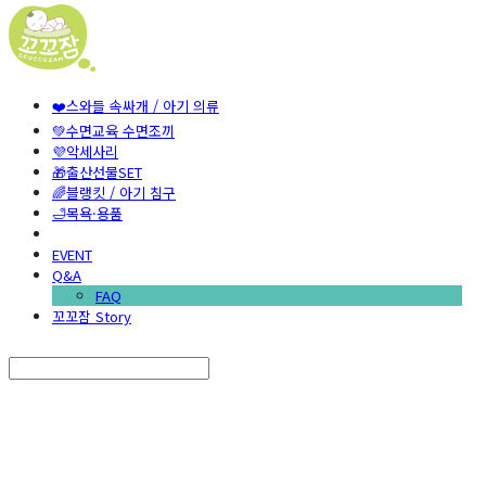
❤️스와들 속싸개 / 아기 의류
💚수면교육 수면조끼
💜악세사리
🎁출산선물SET
🌈블랭킷 / 아기 침구
🛁목욕·용품
EVENT
Q&A
FAQ
꼬꼬잠 Story
Search
검색
Log In
로그인
Cart
장바구니