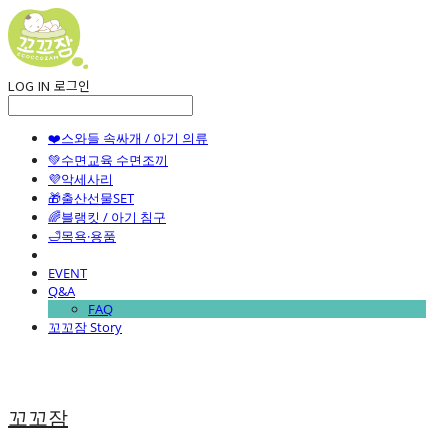
LOG IN
로그인
❤️스와들 속싸개 / 아기 의류
💚수면교육 수면조끼
💜악세사리
🎁출산선물SET
🌈블랭킷 / 아기 침구
🛁목욕·용품
EVENT
Q&A
FAQ
꼬꼬잠 Story
꼬꼬잠