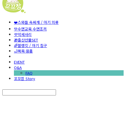
❤️스와들 속싸개 / 아기 의류
💚수면교육 수면조끼
💜악세사리
🎁출산선물SET
🌈블랭킷 / 아기 침구
🛁목욕·용품
EVENT
Q&A
FAQ
꼬꼬잠 Story
Search
검색
Log In
로그인
Cart
장바구니