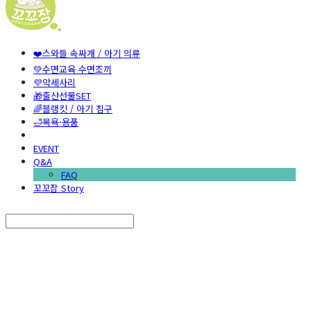
❤️스와들 속싸개 / 아기 의류
💚수면교육 수면조끼
💜악세사리
🎁출산선물SET
🌈블랭킷 / 아기 침구
🛁목욕·용품
EVENT
Q&A
FAQ
꼬꼬잠 Story
Search
검색
Log In
로그인
Cart
장바구니