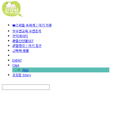
❤️스와들 속싸개 / 아기 의류
💚수면교육 수면조끼
💜악세사리
🎁출산선물SET
🌈블랭킷 / 아기 침구
🛁목욕·용품
EVENT
Q&A
FAQ
꼬꼬잠 Story
Search
검색
Log In
로그인
Cart
장바구니