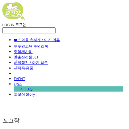
LOG IN
로그인
❤️스와들 속싸개 / 아기 의류
💚수면교육 수면조끼
💜악세사리
🎁출산선물SET
🌈블랭킷 / 아기 침구
🛁목욕·용품
EVENT
Q&A
FAQ
꼬꼬잠 Story
꼬꼬잠