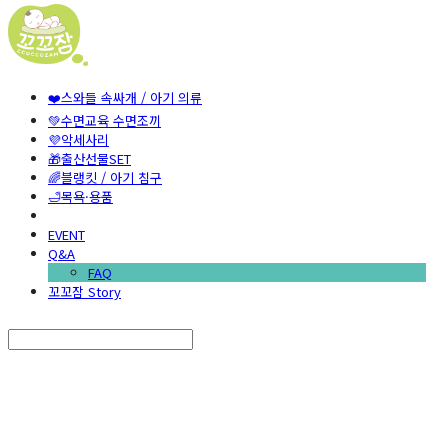
❤️스와들 속싸개 / 아기 의류
💚수면교육 수면조끼
💜악세사리
🎁출산선물SET
🌈블랭킷 / 아기 침구
🛁목욕·용품
EVENT
Q&A
FAQ
꼬꼬잠 Story
Search
검색
Log In
로그인
Cart
장바구니