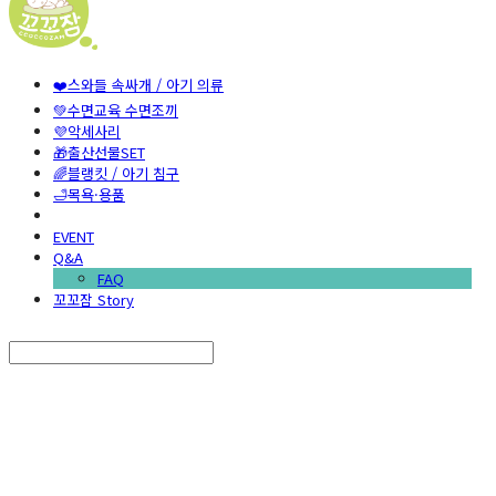
❤️스와들 속싸개 / 아기 의류
💚수면교육 수면조끼
💜악세사리
🎁출산선물SET
🌈블랭킷 / 아기 침구
🛁목욕·용품
EVENT
Q&A
FAQ
꼬꼬잠 Story
Search
검색
Log In
로그인
Cart
장바구니