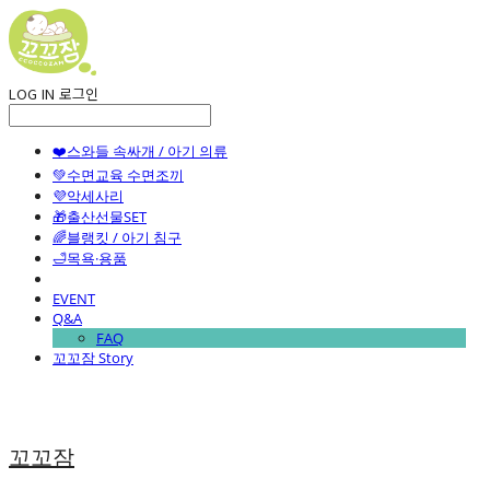
LOG IN
로그인
❤️스와들 속싸개 / 아기 의류
💚수면교육 수면조끼
💜악세사리
🎁출산선물SET
🌈블랭킷 / 아기 침구
🛁목욕·용품
EVENT
Q&A
FAQ
꼬꼬잠 Story
꼬꼬잠